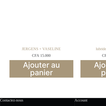
JERGENS + VASELINE
lubri
CFA
15.000
C
Ajouter au
Ajo
panier
p
Contactez-nous
Account