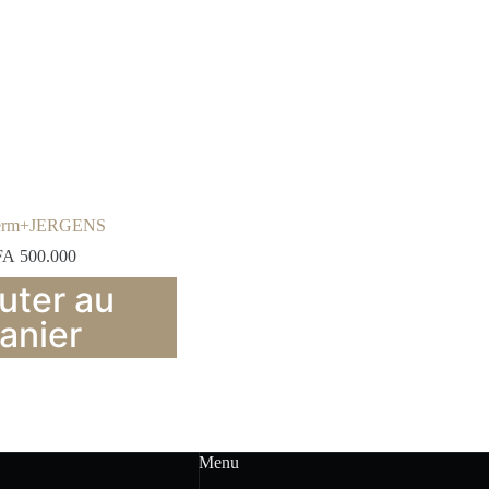
derm+JERGENS
FA
500.000
uter au
anier
Menu