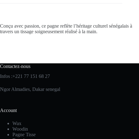
Conçu avec passion, ce pagne reflète l’héritage culturel sénégalais à
travers un tissage soigneusement réalisé à la main.
Contactez-nous
Infos :+221 77 151 68 27
Ngor Almadies, Dakar senegal
Account
Wax
Woodin
Pagne Tisse