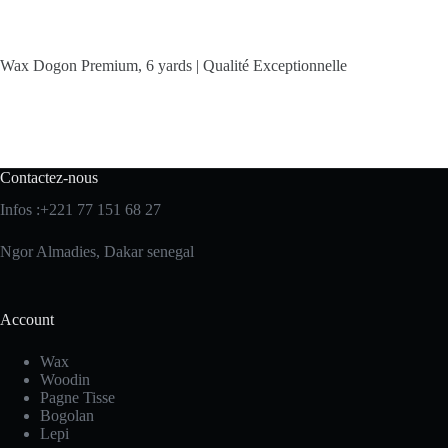
Wax Dogon Premium, 6 yards | Qualité Exceptionnelle
Contactez-nous
Infos :+221 77 151 68 27
Ngor Almadies, Dakar senegal
Account
Wax
Woodin
Pagne Tisse
Bogolan
Lepi