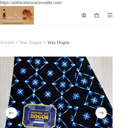
https://alafricainewaxwoodin.com/
Accueil
/
Wax Dogon
/
Wax Dogon