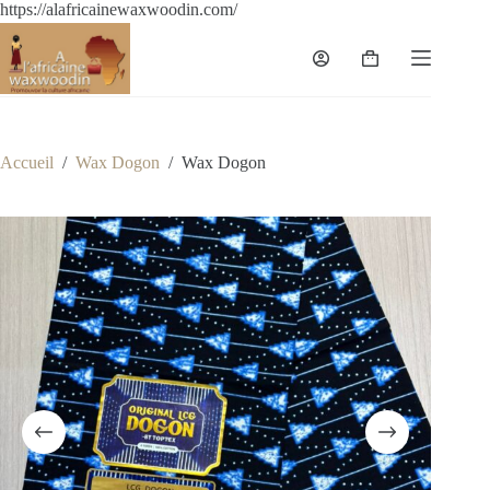
https://alafricainewaxwoodin.com/
Accueil
/
Wax Dogon
/
Wax Dogon